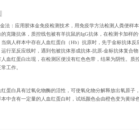
理
胶体金法：应用胶体金免疫检测技术，用免疫学方法检测人粪便样
白的克隆抗体，质控线包被有羊抗鼠的IgG抗体，在检测卡加样
，当病人样本中存在人血红蛋白（Hb）抗原时，先于金标抗体反
，运行至反应线时，遇到包被抗体形成抗体-抗原-金标抗体复合
有人血红蛋白出现，在检测区便没有红色色带，结果为阴性。质
正常工作。
法:血红蛋白具有过氧化物酶的活性，可使氧化物分解释放出氧原
样本中含有一定量的人血红蛋白时，试纸颜色会由橙色变为黄绿