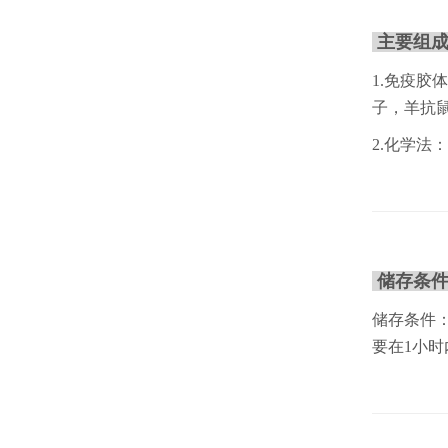
主要组
1.免疫
子，羊抗鼠
2.化学法：
储存条
储存条件：
要在1小