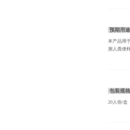
预期用
本产品用
测人粪便
包装规
20人份/