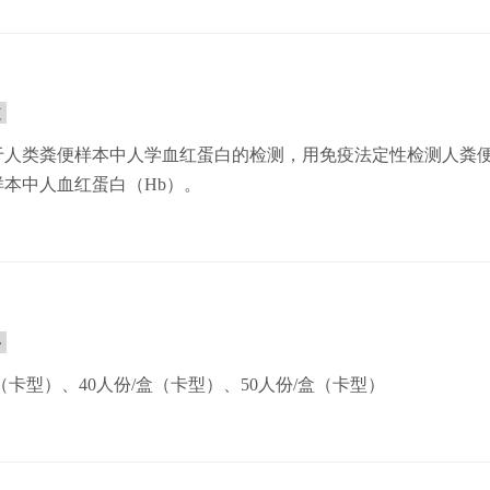
途
于人类粪便样本中人学血红蛋白的检测，用免疫法定性检测人粪便
样本中人血红蛋白（Hb）。
格
盒（卡型）、40人份/盒（卡型）、50人份/盒（卡型）