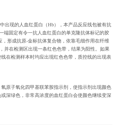
本中出现的人血红蛋白（Hb），本产品反应线包被有抗
的一端固定有令一抗人血红蛋白的单克隆抗体标记的胶
应，形成抗原-金标抗体复合物，依靠毛细作用在纤维
物，并在检测区出现一条红色色带，结果为阳性。如果
控线在检测样本时均应出现红色色带，质控线的出现表
子，氧原子氧化四甲基联苯胺指示剂，使指示剂出现颜色
色或深绿色，非常高浓度的血红蛋白会使颜色继续变深