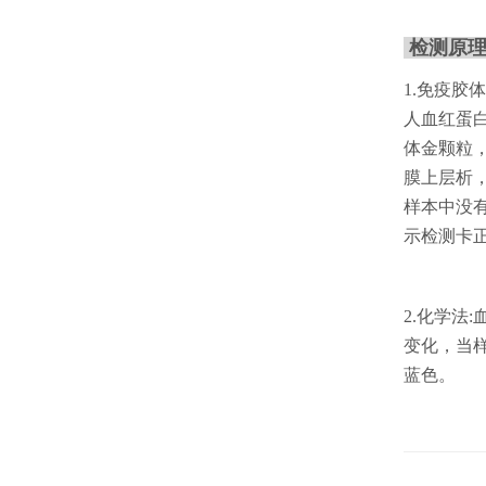
检测原
1.免疫
人血红蛋
体金颗粒
膜上层析
样本中没
示检测卡
2.化学
变化，当
蓝色。