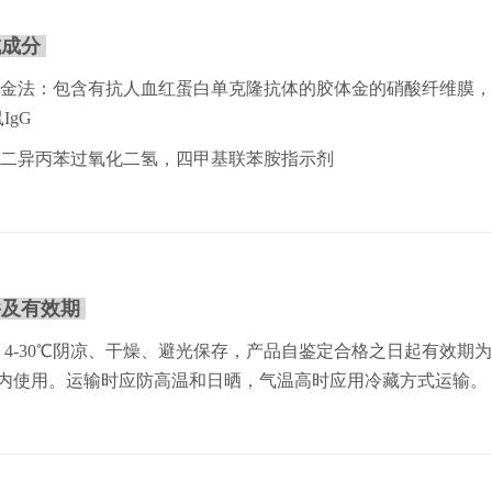
成成分
胶体金法：包含有抗人血红蛋白单克隆抗体的胶体金的硝酸纤维膜
IgG
二异丙苯过氧化二氢，四甲基联苯胺指示剂
件及有效期
4-30℃阴凉、干燥、避光保存，产品自鉴定合格之日起有效期
时内使用。运输时应防高温和日晒，气温高时应用冷藏方式运输。