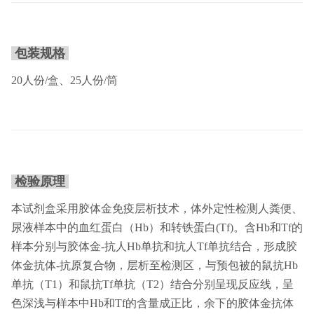
包装规格
20人份/盒、25人份/筒
检验原理
本试剂盒采用胶体金免疫层析技术，体外定性检测人粪便、
尿液样本中的血红蛋白（Hb）和转铁蛋白(Tf)。含Hb和Tf的
样本分别与胶体金-抗人Hb单抗和抗人Tf单抗结合，形成胶
体金抗体-抗原复合物，层析至检测区，与预包被的鼠抗Hb
单抗（T1）和鼠抗Tf单抗（T2）结合分别呈现反应线，呈
色深浅与样本中Hb和Tf的含量成正比，余下的胶体金抗体