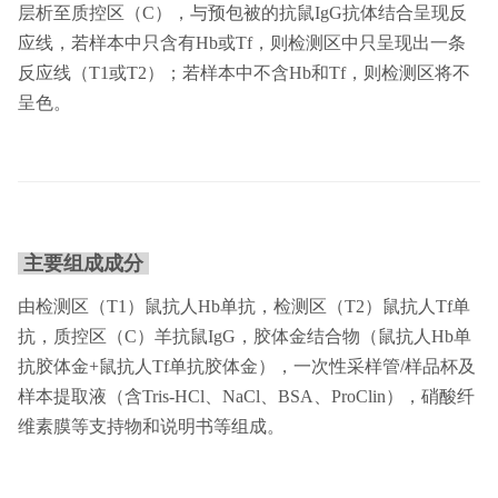
层析至质控区（C），与预包被的抗鼠IgG抗体结合呈现反
应线，若样本中只含有Hb或Tf，则检测区中只呈现出一条
反应线（T1或T2）；若样本中不含Hb和Tf，则检测区将不
呈色。
主要组成成分
由检测区（T1）鼠抗人Hb单抗，检测区（T2）鼠抗人Tf单
抗，质控区（C）羊抗鼠IgG，胶体金结合物（鼠抗人Hb单
抗胶体金+鼠抗人Tf单抗胶体金），一次性采样管/样品杯及
样本提取液（含Tris-HCl、NaCl、BSA、ProClin），硝酸纤
维素膜等支持物和说明书等组成。