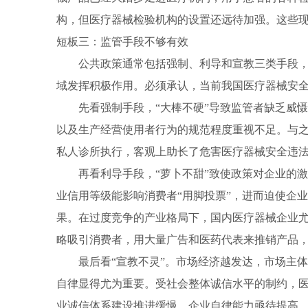
构，但医疗器械检验机构的设置还远待加强。这些
短板三：监管手段不够有效
公共政策通常包括强制、利导和宣教三类手段，因
域发挥积极作用。必须承认，当前我国医疗器械安
先看强制手段，“大棒不硬”导致监管者缺乏威慑
以及生产经营使用者行为的规范程度重视不足。与之
私人诊所执行，客观上助长了危害医疗器械安全违
再看利导手段，“萝卜不甜”致使政策对
企业
的激
业信用等级能影响消费者“用脚投票”，进而迫使企
果。在过度竞争的产业格局下，国内医疗器械企业
略吸引消费者，用大量广告和医药代表来推销产品，
最后看“宣教不灵”。市场经济越发达，市场主体
自律显得尤为重要。受社会整体诚信水平的制约，
业诚信体系建设推进缓慢，企业自律能力亟待提高