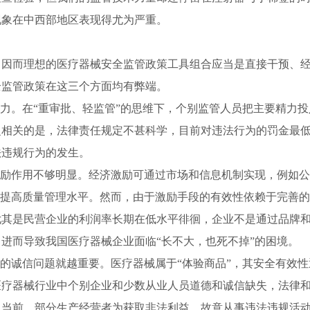
现象在中西部地区表现得尤为严重。
而理想的医疗器械安全监管政策工具组合应当是直接干预、经
全监管政策在这三个方面均有弊端。
力。在“重审批、轻监管”的思维下，个别监管人员把主要精力投
相关的是，法律责任规定不甚科学，目前对违法行为的罚金最低为
法违规行为的发生。
励作用不够明显。经济激励可通过市场和信息机制实现，例如公
业提高质量管理水平。然而，由于激励手段的有效性依赖于完善
尤其是民营企业的利润率长期在低水平徘徊，企业不是通过品牌
进而导致我国医疗器械企业面临“长不大，也死不掉”的困境。
的诚信问题就越重要。医疗器械属于“体验商品”，其安全有效性
医疗器械行业中个别企业和少数从业人员道德和诚信缺失，法律
。当前，部分生产经营者为获取非法利益，故意从事违法违规活